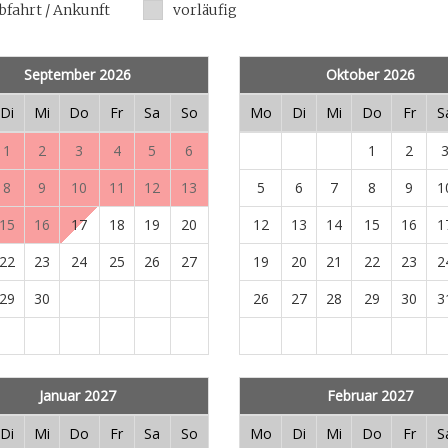
bfahrt / Ankunft
vorläufig
September 2026
Oktober 2026
Di
Mi
Do
Fr
Sa
So
Mo
Di
Mi
Do
Fr
S
1
2
3
4
5
6
1
2
8
9
10
11
12
13
5
6
7
8
9
1
15
16
17
18
19
20
12
13
14
15
16
1
22
23
24
25
26
27
19
20
21
22
23
2
29
30
26
27
28
29
30
3
Januar 2027
Februar 2027
Di
Mi
Do
Fr
Sa
So
Mo
Di
Mi
Do
Fr
S