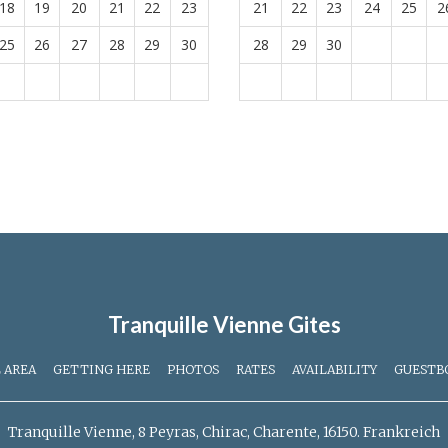
18
19
20
21
22
23
21
22
23
24
25
2
25
26
27
28
29
30
28
29
30
Tranquille Vienne Gites
 AREA
GETTING HERE
PHOTOS
RATES
AVAILABILITY
GUESTB
Tranquille Vienne, 8 Peyras, Chirac, Charente, 16150. Frankreich