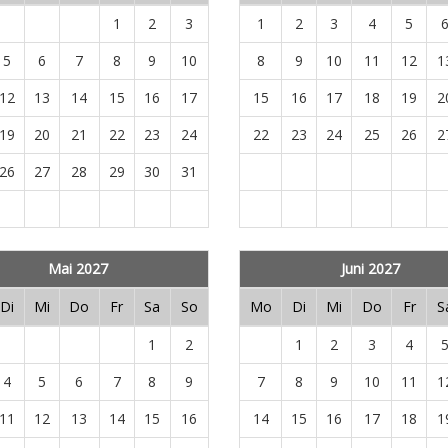
1
2
3
1
2
3
4
5
5
6
7
8
9
10
8
9
10
11
12
1
12
13
14
15
16
17
15
16
17
18
19
2
19
20
21
22
23
24
22
23
24
25
26
2
26
27
28
29
30
31
Mai 2027
Juni 2027
Di
Mi
Do
Fr
Sa
So
Mo
Di
Mi
Do
Fr
S
1
2
1
2
3
4
4
5
6
7
8
9
7
8
9
10
11
1
11
12
13
14
15
16
14
15
16
17
18
1