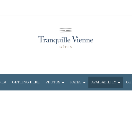
REA
GETTING HERE
PHOTOS
RATES
AVAILABILITY
GU